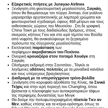
Εξαιρετικές πτήσεις με Juneyao Airlines
Ξενάγηση στη φουτουριστική μεγαλούπολη,
Σαγκάη
,
όπου θα θαυμάσουμε τον πύργο Jinmao, ένα γυάλινο
μαργαριτάρι αρχιτεκτονικής με λαμπερά χρώματα και
φουτουριστικό σχεδιασμό, ύψους 468 μέτρων και τους
εκθεσιακούς χώρους του Μουσείου . Στη δε γραφική
China Town με τους δαιδαλώδεις δρόμους, στους
σκιερούς κήπους Γιου και στο ιερό τέμπλο του Βούδα
από νεφρίτη, θα ανακαλύψουμε το ξεχασμένο
πρόσωπο της σύγχρονης μεγαλούπολης
Εκπληκτική
παράσταση
των
περίφημων
ακροβατικών του Πεκίνου
.
Ονειρική
κρουαζιέρα στον ποταμό Χουάγκ
στη
Σαγκάη
Ολοήμερη εκδρομή στην Σουτσόου , Τόγκλι οι
λεγόμενες
υδάτινες πολιτείες
με τα μοναδικά κανάλια
και τους υπέροχους βραχόκηπους
Διαδρομή με το υπερσύγχρονο τρένο-βολίδα
Ξενάγηση στο κορυφαίο αξιοθέατο της Κίνας,
το Σινικό
Τείχος
και στην ιερή περιοχή του Changling, όπου
βρίσκεται η πλειοψηφία των αυτοκρατορικών τάφων
της περίφημης δυναστείας των Μινγκ
Θα δούμε την πολυφωτογραφημένη
πλατεία Τιεν αν
Μεν
, καθώς επίσης και τα κτίρια-ορόσημα, όπως το