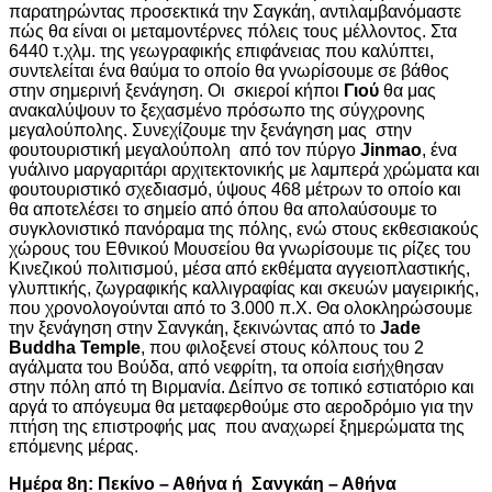
παρατηρώντας προσεκτικά την Σαγκάη, αντιλαμβανόμαστε
πώς θα είναι οι μεταμοντέρνες πόλεις τους μέλλοντος. Στα
6440 τ.χλμ. της γεωγραφικής επιφάνειας που καλύπτει,
συντελείται ένα θαύμα το οποίο θα γνωρίσουμε σε βάθος
στην σημερινή ξενάγηση. Οι σκιεροί κήποι
Γιού
θα μας
ανακαλύψουν το ξεχασμένο πρόσωπο της σύγχρονης
μεγαλούπολης. Συνεχίζουμε την ξενάγηση μας στην
φουτουριστική μεγαλούπολη από τον πύργο
Jinmao
, ένα
γυάλινο μαργαριτάρι αρχιτεκτονικής με λαμπερά χρώματα και
φουτουριστικό σχεδιασμό, ύψους 468 μέτρων το οποίο και
θα αποτελέσει το σημείο από όπου θα απολαύσουμε το
συγκλονιστικό πανόραμα της πόλης, ενώ στους εκθεσιακούς
χώρους του Εθνικού Μουσείου θα γνωρίσουμε τις ρίζες του
Κινεζικού πολιτισμού, μέσα από εκθέματα αγγειοπλαστικής,
γλυπτικής, ζωγραφικής καλλιγραφίας και σκευών μαγειρικής,
που χρονολογούνται από το 3.000 π.Χ. Θα ολοκληρώσουμε
την ξενάγηση στην Σανγκάη, ξεκινώντας από το
Jade
Buddha Temple
, που φιλοξενεί στους κόλπους του 2
αγάλματα του Βούδα, από νεφρίτη, τα οποία εισήχθησαν
στην πόλη από τη Βιρμανία. Δείπνο σε τοπικό εστιατόριο και
αργά το απόγευμα θα μεταφερθούμε στο αεροδρόμιο για την
πτήση της επιστροφής μας που αναχωρεί ξημερώματα της
επόμενης μέρας.
Ημέρα 8η: Πεκίνο – Αθήνα ή Σανγκάη – Αθήνα