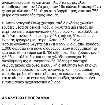
ανακατασκευάστηκε και αναστηλώθηκε με μεγάλες
προσθήκες από τον 17ο μέχρι τον 19ο αιώνα. Καταλαμβάνει
χώρο με πλευρές 961 μέτρα από βορρά προς νότο και 753
μέτρα από ανατολάς προς δυσμάς.
Η Αυτοκρατορική Πόλη χτίστηκε από διακόσιες χιλιάδες
εργάτες μέσα σε δεκαέξι χρόνια, καλύπτει μια επιφάνεια
περίπου επτά τετραγωνικών χιλιομέτρων και περιβάλλεται
από ένα πανύψηλο τείχος με πύλες ύψους δέκα μέτρων,
έχοντας τριγύρω μια τάφρο πλάτους 52 μέτρων.
Χαριτολογώντας, λέγεται ότι έχει 9.999 ½ δωμάτια, καθόσον
1.000 δωμάτια έχει μόνο ο ουρανός! Στην πραγματικότητα
έχει οκτακόσια κτίρια και 8.706 αίθουσες. Εκεί ζούσαν εννιά
χιλιάδες παλλακίδες και εκατό χιλιάδες ευνούχοι. Η
οικοδόμηση της Αυτοκρατορικής Πόλης με αυστηρά
γεωμαντικούς κανόνες, η ρυθμική διευθέτηση των κτιρίων
της, η ομοιομορφία της αρχιτεκτονικής και η χρωματική
ποικιλία, με λευκό στους εξώστες, το κόκκινο στους τοίχους
και το κίτρινο στα εφυαλωμένα κεραμίδια, συνθέτουν ένα
εντυπωσιακό αρχιτεκτονικό σύνολο.
ΑΝΑΛΥΤΙΚΟ ΠΡΟΓΡΑΜΜΑ