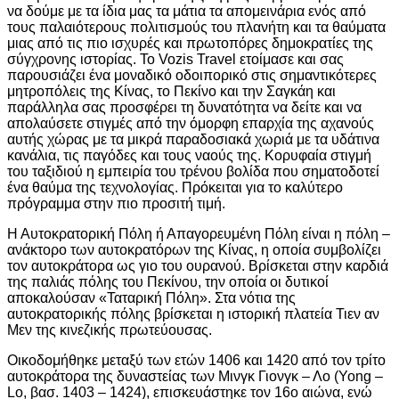
να δούμε με τα ίδια μας τα μάτια τα απομεινάρια ενός από
τους παλαιότερους πολιτισμούς του πλανήτη και τα θαύματα
μιας από τις πιο ισχυρές και πρωτοπόρες δημοκρατίες της
σύγχρονης ιστορίας. Το Vozis Travel ετοίμασε και σας
παρουσιάζει ένα μοναδικό οδοιπορικό στις σημαντικότερες
μητροπόλεις της Κίνας, το Πεκίνο και την Σαγκάη και
παράλληλα σας προσφέρει τη δυνατότητα να δείτε και να
απολαύσετε στιγμές από την όμορφη επαρχία της αχανούς
αυτής χώρας με τα μικρά παραδοσιακά χωριά με τα υδάτινα
κανάλια, τις παγόδες και τους ναούς της. Κορυφαία στιγμή
του ταξιδιού η εμπειρία του τρένου βολίδα που σηματοδοτεί
ένα θαύμα της τεχνολογίας. Πρόκειται για το καλύτερο
πρόγραμμα στην πιο προσιτή τιμή.
Η Αυτοκρατορική Πόλη ή Απαγορευμένη Πόλη είναι η πόλη –
ανάκτορο των αυτοκρατόρων της Κίνας, η οποία συμβολίζει
τον αυτοκράτορα ως γιο του ουρανού. Βρίσκεται στην καρδιά
της παλιάς πόλης του Πεκίνου, την οποία οι δυτικοί
αποκαλούσαν «Ταταρική Πόλη». Στα νότια της
αυτοκρατορικής πόλης βρίσκεται η ιστορική πλατεία Τιεν αν
Μεν της κινεζικής πρωτεύουσας.
Οικοδομήθηκε μεταξύ των ετών 1406 και 1420 από τον τρίτο
αυτοκράτορα της δυναστείας των Μινγκ Γιονγκ – Λο (Yong –
Lo, βασ. 1403 – 1424), επισκευάστηκε τον 16ο αιώνα, ενώ