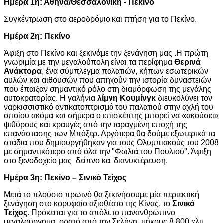
Ημέρα 1η: Αθήνα/Θεσσαλονίκη - Πεκίνο
Συγκέντρωση στο αεροδρόμιο και πτήση για το Πεκίνο.
Ημέρα 2η: Πεκίνο
Άφιξη στο Πεκίνο και ξεκινάμε την ξενάγηση μας .Η πρώτη
γνωριμία με την μεγαλούπολη είναι τα περίφημα
Θερινά
Ανάκτορα
, ένα σύμπλεγμα παλατιών, κήπων εσωτερικών
αυλών και αιθουσών που απηχούν την ιστορία δυναστειών
που έπαιξαν σημαντικό ρόλο στη διαμόρφωση της μεγάλης
αυτοκρατορίας. Η γαλήνια
λίμνη Κουμίνγκ
διευκολύνει τον
ναρκισσιστικό αντικατοπτρισμό του παλατιού στην αχλή του
οποίου ακόμα και σήμερα ο επισκέπτης μπορεί να «ακούσει»
ψιθύρους και κραυγές από την ταραγμένη εποχή της
επανάστασης των Μπόξερ. Αργότερα θα δούμε εξωτερικά τα
στάδια που δημιουργήθηκαν για τους Ολυμπιακούς του 2008
με σημαντικότερο από όλα την "Φωλιά του Πουλιού". Άφιξη
στο ξενοδοχείο μας δείπνο και διανυκτέρευση.
Ημέρα 3η: Πεκίνο – Σινικό Τείχος
Μετά το πλούσιο πρωινό θα ξεκινήσουμε μία περιεκτική
ξενάγηση στο κορυφαίο αξιοθέατο της Κίνας, το
Σινικό
Τείχος
. Πρόκειται για το απόλυτο πανανθρώπινο
μεγαλούργημα, ορατό από την Σελήνη, μήκους 8.800 χλμ.,