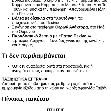
Εθνικό Μουσείο, το κτίριο της Γενικής Γραμματείας του
Κομμουνιστικού Κόμματος, το Μαυσωλείο του Μαό Τσε
Τουνκ και φυσικά την περίφημη "Απαγορευμένη Πόλη"
του Πεκίνου
Βόλτα με δίκυκλα στα "Χουτόνγκ"
, τις
φτωχογειτονιές του Πεκίνου
Ξενάγηση στα περίφημα
Θερινά Ανάκτορα
, στο Ναό
του Ουρανού
Παραδοσιακό δείπνο με «Πάπια Πεκίνου»
Έμπειρος Αρχηγός – Συνοδός γνώστης της κινέζικης
κουλτούρας
Τι δεν περιλαμβάνεται
Ό,τι δεν αναφέρεται ρητά στα προσφερόμενα ή
αναγράφεται ως προαιρετικό/προτεινόμενο
ΤΑΞΙΔΙΩΤΙΚΑ ΕΓΓΡΑΦΑ
Απαραίτητο το διαβατήριό σας με 6μηνη ισχύ από την
ημερομηνία εξόδου από τη χώρα και χωρίς σφραγίδα Ταϊβάν.
Πίνακες πακέτου
ΠΤΗΣΕΙΣ