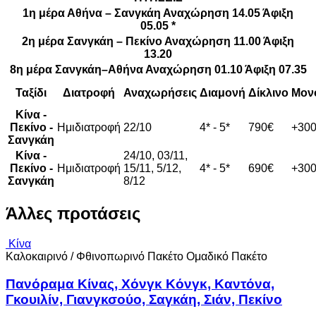
1η μέρα Αθήνα – Σανγκάη Αναχώρηση 14.05 Άφιξη
05.05 *
2η μέρα Σανγκάη – Πεκίνο Αναχώρηση 11.00 Άφιξη
13.20
8η μέρα Σανγκάη–Αθήνα Αναχώρηση 01.10 Άφιξη 07.35
Ταξίδι
Διατροφή
Αναχωρήσεις
Διαμονή
Δίκλινο
Μον
Κίνα -
Πεκίνο -
Ημιδιατροφή
22/10
4* - 5*
790€
+30
Σανγκάη
Κίνα -
24/10, 03/11,
Πεκίνο -
Ημιδιατροφή
15/11, 5/12,
4* - 5*
690€
+30
Σανγκάη
8/12
Άλλες προτάσεις
Κίνα
Καλοκαιρινό / Φθινοπωρινό Πακέτο
Ομαδικό Πακέτο
Πανόραμα Κίνας, Χόνγκ Κόνγκ, Καντόνα,
Γκουιλίν, Γιανγκσούο, Σαγκάη, Σιάν, Πεκίνο