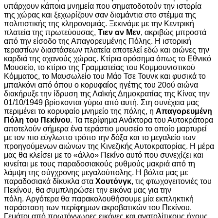
υπάρχουν κάποια μνημεία που σηματοδοτούν την ιστορία
της χώρας και ξεχωρίζουν σαν διαμάντια στο στέμμα της
πολιτιστικής της κληρονομιάς. Ξεκινάμε με την Κεντρική
πλατεία της πρωτεύουσας,
Τιεν αν Μεν
, ακριβώς μπροστά
από την είσοδο της Απαγορευμένης Πόλης. Η ιστορική
τεραστίων διαστάσεων πλατεία αποτελεί εδώ και αιώνες την
καρδιά της αχανούς χώρας. Κτίρια ορόσημα όπως το Εθνικό
Μουσείο, το κτίριο της Γραμματείας του Κομμουνιστικού
Κόμματος, το Μαυσωλείο του Μάο Τσε Τουνκ και φυσικά το
μπαλκόνι από όπου ο κορυφαίος ηγέτης του 20ού αιώνα
διακήρυξε την ίδρυση της Λαϊκής Δημοκρατίας της Κίνας την
01/10/1949 βρίσκονται γύρω από αυτή. Στη συνέχεια μας
περιμένει το κορυφαίο μνημείο της πόλης, η
Απαγορευμένη
Πόλη του Πεκίνου
. Τα περίφημα Ανάκτορα του Αυτοκράτορα
αποτελούν σήμερα ένα τεράστιο μουσείο το οποίο μαρτυρεί
με τον πιο εύγλωττο τρόπο την δόξα και το μεγαλείο των
προηγούμενων αιώνων της Κινεζικής Αυτοκρατορίας. Η μέρα
μας θα κλείσει με το «άλλο» Πεκίνο αυτό που συνεχίζει και
κινείται με τους παραδοσιακούς ρυθμούς μακριά από τη
λάμψη της σύγχρονης μεγαλούπολης. Η βόλτα μας με
παραδοσιακά δίκυκλα στα
Χουτόνγκ
, τις φτωχογειτονιές του
Πεκίνου, θα συμπληρώσει την εικόνα μας για την
πόλη. Αργότερα θα παρακολουθήσουμε μία εκπληκτική
παράσταση των περίφημων ακροβατικών του Πεκίνου.
Γεμάτοι από πρωτόγνωρες εικόνες και ανατολίτικους ήχους,