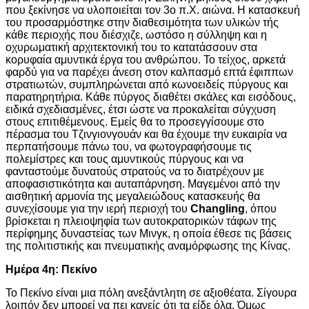
που ξεκίνησε να υλοποιείται τον 3ο π.Χ. αιώνα. Η κατασκευή
του προσαρμόστηκε στην διαθεσιμότητα των υλικών τής
κάθε περιοχής που διέσχιζε, ωστόσο η σύλληψη και η
οχυρωματική αρχιτεκτονική του το κατατάσσουν στα
κορυφαία αμυντικά έργα του ανθρώπου. Το τείχος, αρκετά
φαρδύ για να παρέχει άνεση στον καλπασμό επτά έφιππων
στρατιωτών, συμπληρώνεται από κωνοειδείς πύργους και
παρατηρητήρια. Κάθε πύργος διαθέτει σκάλες και εισόδους,
ειδικά σχεδιασμένες, έτσι ώστε να προκαλείται σύγχυση
στους επιτιθέμενους. Εμείς θα το προσεγγίσουμε στο
πέρασμα του Τζινγιονγουάν και θα έχουμε την ευκαιρία να
περπατήσουμε πάνω του, να φωτογραφήσουμε τις
πολεμίστρες και τους αμυντικούς πύργους και να
φανταστούμε δυνατούς στρατούς να το διατρέχουν με
αποφασιστικότητα και αυταπάρνηση. Μαγεμένοι από την
αισθητική αρμονία της μεγαλειώδους κατασκευής θα
συνεχίσουμε για την ιερή περιοχή του
Changling
, όπου
βρίσκεται η πλειοψηφία των αυτοκρατορικών τάφων της
περίφημης δυναστείας των Μινγκ, η οποία έθεσε τις βάσεις
της πολιτιστικής και πνευματικής αναμόρφωσης της Κίνας.
Ημέρα 4η: Πεκίνο
Το Πεκίνο είναι μια πόλη ανεξάντλητη σε αξιοθέατα. Σίγουρα
λοιπόν δεν μπορεί να πει κανείς ότι τα είδε όλα. Όμως