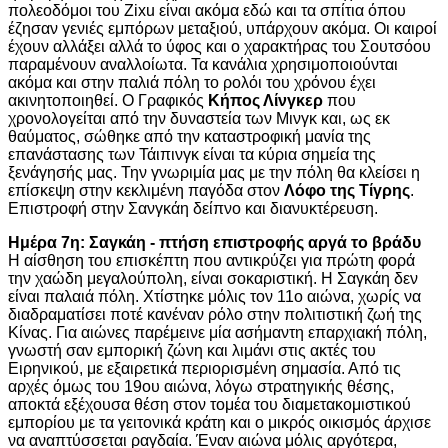
πολεοδόμοι του Zixu είναι ακόμα εδώ και τα σπίτια όπου
έζησαν γενιές εμπόρων μεταξιού, υπάρχουν ακόμα. Οι καιροί
έχουν αλλάξει αλλά το ύφος και ο χαρακτήρας του Σουτσόου
παραμένουν αναλλοίωτα. Τα κανάλια χρησιμοποιούνται
ακόμα και στην παλιά πόλη το ρολόι του χρόνου έχει
ακινητοποιηθεί. Ο Γραφικός
Κήπος Λίνγκερ
που
χρονολογείται από την δυναστεία των Μινγκ και, ως εκ
θαύματος, σώθηκε από την καταστροφική μανία της
επανάστασης των Τάιπινγκ είναι τα κύρια σημεία της
ξενάγησής μας. Την γνωριμία μας με την πόλη θα κλείσει η
επίσκεψη στην κεκλιμένη παγόδα στον
Λόφο της Τίγρης
.
Επιστροφή στην Σανγκάη δείπνο και διανυκτέρευση.
Ημέρα 7η: Σαγκάη - πτήση επιστροφής αργά το βράδυ
Η αίσθηση του επισκέπτη που αντικρύζει για πρώτη φορά
την χαώδη μεγαλούπολη, είναι σοκαριστική. Η Σαγκάη δεν
είναι παλαιά πόλη. Χτίστηκε μόλις τον 11ο αιώνα, χωρίς να
διαδραματίσει ποτέ κανέναν ρόλο στην πολιτιστική ζωή της
Κίνας. Για αιώνες παρέμεινε μία ασήμαντη επαρχιακή πόλη,
γνωστή σαν εμπορική ζώνη και λιμάνι στις ακτές του
Ειρηνικού, με εξαιρετικά περιορισμένη σημασία. Από τις
αρχές όμως του 19ου αιώνα, λόγω στρατηγικής θέσης,
αποκτά εξέχουσα θέση στον τομέα του διαμετακομιστικού
εμπορίου με τα γειτονικά κράτη και ο μικρός οικισμός άρχισε
να αναπτύσσεται ραγδαία. Έναν αιώνα μόλις αργότερα,