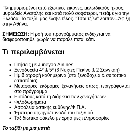
Πλημμυρισμένοι από εξωτικές εικόνες, μελωδικούς ήχους,
μυρωδιές Ανατολής και κατά πολύ σοφότεροι, πετάμε για την
Ελλάδα. Το ταξίδι μας έλαβε τέλος. "Τσάι τζίεν" λοιπόν...Άφιξη
στην Αθήνα.
ΣΗΜΕΙΩΣΗ:
Η ροή του προγράμματος ενδέχεται να
διαφοροποιηθεί χωρίς να παραλείπεται κάτι.
Τι περιλαμβάνεται
Πτήσεις με Juneyao Airlines
Ξενοδοχεία 4* & 5* (3 Νύχτες Πεκίνο & 2 Σανγκάη)
Ημιδιατροφή καθημερινά (στα ξενοδοχεία & σε τοπικά
εστιατόρια)
Μεταφορές, εκδρομές, ξεναγήσεις όπως περιγράφονται
στο πρόγραμμα
Εισόδους κατά τη διάρκεια των ξεναγήσεων
Φιλοδωρήματα
Ασφάλεια αστικής ευθύνης/Φ.Π.Α.
Έμπειρο αρχηγό/συνοδό του ταξιδιού
Ταξιδιωτικό φάκελο με χρήσιμες πληροφορίες
Το ταξίδι με μια ματιά