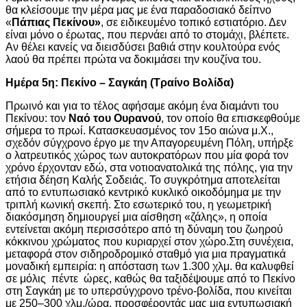
θα κλείσουμε την μέρα μας με ένα παραδοσιακό δείπνο
«
Πάπιας Πεκίνου»
, σε ειδικευμένο τοπικό εστιατόριο. Δεν
είναι μόνο ο έρωτας, που περνάει από το στομάχι, βλέπετε.
Αν θέλει κανείς να διεισδύσει βαθιά στην κουλτούρα ενός
λαού θα πρέπει πρώτα να δοκιμάσει την κουζίνα του.
Ημέρα 5η: Πεκίνο – Σαγκάη (Τραίνο Βολίδα)
Πρωινό και για το τέλος αφήσαμε ακόμη ένα διαμάντι του
Πεκίνου: τον
Ναό του Ουρανού
, τον οποίο θα επισκεφθούμε
σήμερα το πρωί. Κατασκευασμένος τον 15ο αιώνα μ.Χ.,
σχεδόν σύγχρονο έργο με την Απαγορευμένη Πόλη, υπήρξε
ο λατρευτικός χώρος των αυτοκρατόρων που μία φορά τον
χρόνο έρχονταν εδώ, στα νοτιοανατολικά της πόλης, για την
ετήσια δέηση Καλής Σοδειάς. Το συγκρότημα αποτελείται
από το εντυπωσιακό κεντρικό κυκλικό οικοδόμημα με την
τριπλή κωνική σκεπή. Στο εσωτερικό του, η γεωμετρική
διακόσμηση δημιουργεί μια αίσθηση «ζάλης», η οποία
εντείνεται ακόμη περισσότερο από τη δύναμη του ζωηρού
κόκκινου χρώματος που κυριαρχεί στον χώρο.Στη συνέχεια,
μεταφορά στον σιδηροδρομικό σταθμό για μια πραγματικά
μοναδική εμπειρία: η απόσταση των 1.300 χλμ. θα καλυφθεί
σε μόλις πέντε ώρες, καθώς θα ταξιδέψουμε από το Πεκίνο
στη Σαγκάη με το υπερσύγχρονο τρένο-βολίδα, που κινείται
με 250–300 χλμ./ώρα, προσφέροντάς μας μια εντυπωσιακή