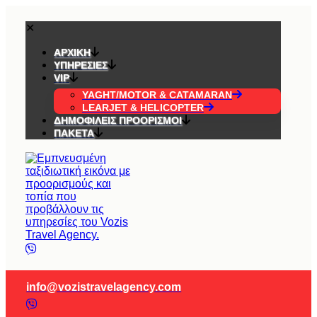
✕
ΑΡΧΙΚΉ
ΥΠΗΡΕΣΊΕΣ
VIP
YAGHT/MOTOR & CATAMARAN
LEARJET & HELICOPTER
ΔΗΜΟΦΙΛΕΊΣ ΠΡΟΟΡΙΣΜΟΊ
ΠΑΚΈΤΑ
info@vozistravelagency.com