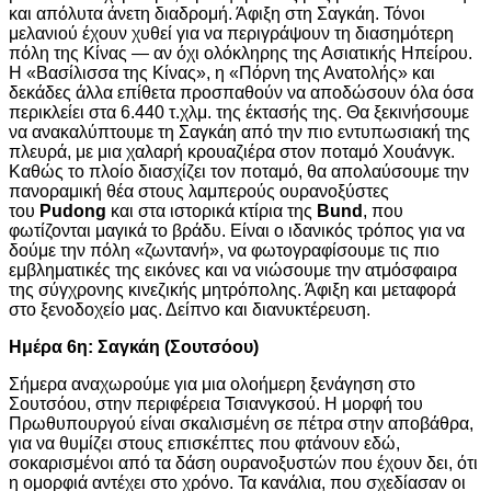
και απόλυτα άνετη διαδρομή. Άφιξη στη Σαγκάη. Τόνοι
μελανιού έχουν χυθεί για να περιγράψουν τη διασημότερη
πόλη της Κίνας — αν όχι ολόκληρης της Ασιατικής Ηπείρου.
Η «Βασίλισσα της Κίνας», η «Πόρνη της Ανατολής» και
δεκάδες άλλα επίθετα προσπαθούν να αποδώσουν όλα όσα
περικλείει στα 6.440 τ.χλμ. της έκτασής της. Θα ξεκινήσουμε
να ανακαλύπτουμε τη Σαγκάη από την πιο εντυπωσιακή της
πλευρά, με μια χαλαρή κρουαζιέρα στον ποταμό Χουάνγκ.
Καθώς το πλοίο διασχίζει τον ποταμό, θα απολαύσουμε την
πανοραμική θέα στους λαμπερούς ουρανοξύστες
του
Pudong
και στα ιστορικά κτίρια της
Bund
, που
φωτίζονται μαγικά το βράδυ. Είναι ο ιδανικός τρόπος για να
δούμε την πόλη «ζωντανή», να φωτογραφίσουμε τις πιο
εμβληματικές της εικόνες και να νιώσουμε την ατμόσφαιρα
της σύγχρονης κινεζικής μητρόπολης. Άφιξη και μεταφορά
στο ξενοδοχείο μας. Δείπνο και διανυκτέρευση.
Ημέρα 6η: Σαγκάη (Σουτσόου)
Σήμερα αναχωρούμε για μια ολοήμερη ξενάγηση στο
Σουτσόου, στην περιφέρεια Τσιανγκσού. Η μορφή του
Πρωθυπουργού είναι σκαλισμένη σε πέτρα στην αποβάθρα,
για να θυμίζει στους επισκέπτες που φτάνουν εδώ,
σοκαρισμένοι από τα δάση ουρανοξυστών που έχουν δει, ότι
η ομορφιά αντέχει στο χρόνο. Τα κανάλια, που σχεδίασαν οι